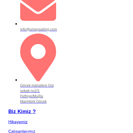
info@umaysailing.com
Göcek mahallesi Gül
sokak no2/1
Fethiye/Muğla
Marintürk Göcek
Biz Kimiz ?
Hikayemiz
Çalışanlarımız