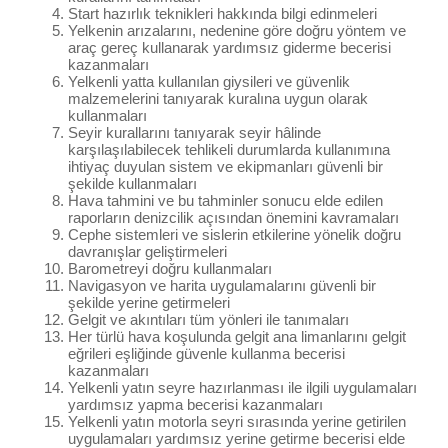
Start hazırlık teknikleri hakkında bilgi edinmeleri
Yelkenin arızalarını, nedenine göre doğru yöntem ve
araç gereç kullanarak yardımsız giderme becerisi
kazanmaları
Yelkenli yatta kullanılan giysileri ve güvenlik
malzemelerini tanıyarak kuralına uygun olarak
kullanmaları
Seyir kurallarını tanıyarak seyir hâlinde
karşılaşılabilecek tehlikeli durumlarda kullanımına
ihtiyaç duyulan sistem ve ekipmanları güvenli bir
şekilde kullanmaları
Hava tahmini ve bu tahminler sonucu elde edilen
raporların denizcilik açısından önemini kavramaları
Cephe sistemleri ve sislerin etkilerine yönelik doğru
davranışlar geliştirmeleri
Barometreyi doğru kullanmaları
Navigasyon ve harita uygulamalarını güvenli bir
şekilde yerine getirmeleri
Gelgit ve akıntıları tüm yönleri ile tanımaları
Her türlü hava koşulunda gelgit ana limanlarını gelgit
eğrileri eşliğinde güvenle kullanma becerisi
kazanmaları
Yelkenli yatın seyre hazırlanması ile ilgili uygulamaları
yardımsız yapma becerisi kazanmaları
Yelkenli yatın motorla seyri sırasında yerine getirilen
uygulamaları yardımsız yerine getirme becerisi elde