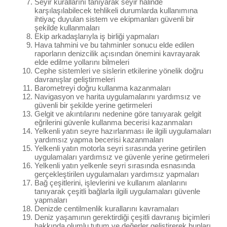
Seyir kurallarını tanıyarak seyir hâlinde
karşılaşılabilecek tehlikeli durumlarda kullanımına
ihtiyaç duyulan sistem ve ekipmanları güvenli bir
şekilde kullanmaları
Ekip arkadaşlarıyla iş birliği yapmaları
Hava tahmini ve bu tahminler sonucu elde edilen
raporların denizcilik açısından önemini kavrayarak
elde edilme yollarını bilmeleri
Cephe sistemleri ve sislerin etkilerine yönelik doğru
davranışlar geliştirmeleri
Barometreyi doğru kullanma kazanmaları
Navigasyon ve harita uygulamalarını yardımsız ve
güvenli bir şekilde yerine getirmeleri
Gelgit ve akıntılarını nedenine göre tanıyarak gelgit
eğrilerini güvenle kullanma becerisi kazanmaları
Yelkenli yatın seyre hazırlanması ile ilgili uygulamaları
yardımsız yapma becerisi kazanmaları
Yelkenli yatın motorla seyri sırasında yerine getirilen
uygulamaları yardımsız ve güvenle yerine getirmeleri
Yelkenli yatın yelkenle seyri sırasında esnasında
gerçekleştirilen uygulamaları yardımsız yapmaları
Bağ çeşitlerini, işlevlerini ve kullanım alanlarını
tanıyarak çeşitli bağlarla ilgili uygulamaları güvenle
yapmaları
Denizde centilmenlik kurallarını kavramaları
Deniz yaşamının gerektirdiği çeşitli davranış biçimleri
hakkında olumlu tutum ve değerler geliştirerek bunları