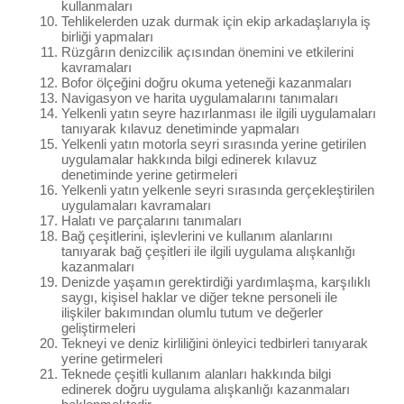
kullanmaları
Tehlikelerden uzak durmak için ekip arkadaşlarıyla iş
birliği yapmaları
Rüzgârın denizcilik açısından önemini ve etkilerini
kavramaları
Bofor ölçeğini doğru okuma yeteneği kazanmaları
Navigasyon ve harita uygulamalarını tanımaları
Yelkenli yatın seyre hazırlanması ile ilgili uygulamaları
tanıyarak kılavuz denetiminde yapmaları
Yelkenli yatın motorla seyri sırasında yerine getirilen
uygulamalar hakkında bilgi edinerek kılavuz
denetiminde yerine getirmeleri
Yelkenli yatın yelkenle seyri sırasında gerçekleştirilen
uygulamaları kavramaları
Halatı ve parçalarını tanımaları
Bağ çeşitlerini, işlevlerini ve kullanım alanlarını
tanıyarak bağ çeşitleri ile ilgili uygulama alışkanlığı
kazanmaları
Denizde yaşamın gerektirdiği yardımlaşma, karşılıklı
saygı, kişisel haklar ve diğer tekne personeli ile
ilişkiler bakımından olumlu tutum ve değerler
geliştirmeleri
Tekneyi ve deniz kirliliğini önleyici tedbirleri tanıyarak
yerine getirmeleri
Teknede çeşitli kullanım alanları hakkında bilgi
edinerek doğru uygulama alışkanlığı kazanmaları