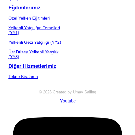
Eğitimlerimiz
Özel Yelken Eğitimleri
Yelkenli Yatçılığın Temelleri
(YY1)
Yelkenli Gezi Yatçılığı (YY2)
Üst Düzey Yelkenli Yatçılık
(YY3)
Diğer Hizmetlerimiz
Tekne Kiralama
© 2023 Created by Umay Sailing
Youtube